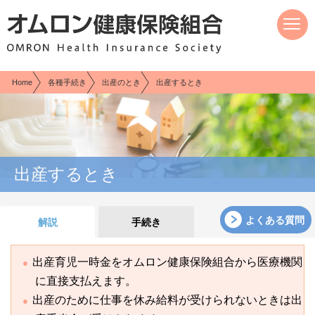
現在表示しているページの位置です。
ページ内を移動するためのリンクです。
サイト内の主なカテゴリメニューへ移動します
このページの本文へ移動します
Home
各種手続き
出産のとき
出産するとき
出産するとき
よくある質問
解説
手続き
出産育児一時金をオムロン健康保険組合から医療機関
に直接支払えます。
出産のために仕事を休み給料が受けられないときは出