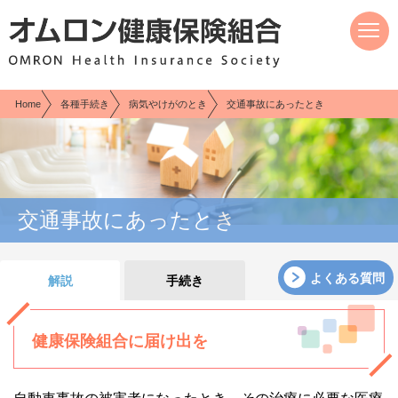
現在表示しているページの位置です。
ページ内を移動するためのリンクです。
サイト内の主なカテゴリメニューへ移動します
このページの本文へ移動します
Home
各種手続き
病気やけがのとき
交通事故にあったとき
交通事故にあったとき
よくある質問
解説
手続き
健康保険組合に届け出を