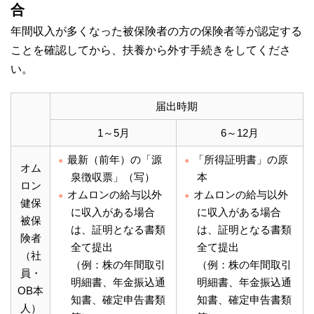
合
年間収入が多くなった被保険者の方の保険者等が認定する
ことを確認してから、扶養から外す手続きをしてくださ
い。
届出時期
1～5月
6～12月
最新（前年）の「源
「所得証明書」の原
オム
泉徴収票」（写）
本
ロン
オムロンの給与以外
オムロンの給与以外
健保
に収入がある場合
に収入がある場合
被保
は、証明となる書類
は、証明となる書類
険者
全て提出
全て提出
（社
（例：株の年間取引
（例：株の年間取引
員・
明細書、年金振込通
明細書、年金振込通
OB本
知書、確定申告書類
知書、確定申告書類
人）