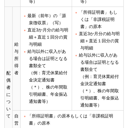
等）
等）
「所得証明書」もし
最新（前年）の「源
くは「非課税証明
泉徴収票」（写）
書」の原本
直近3か月分の給与明
直近3か月分の給与明
細＋直近１回分の賞
細＋直近１回分の賞
給
与明細
与明細
与
給与以外に収入があ
給与以外に収入があ
所
る場合は証明となる
る場合は証明となる
得
書類全て
書類全て
者
（例：育児休業給付
配
（例：育児休業給付
金決定通知書
偶
金決定通知書
（＊）、株の年間取
者
（＊）、株の年間取
引明細書、年金振込
に
引明細書、年金振込
通知書等）
つ
通知書等）
い
て
自
「所得証明書」の原本もしくは「非課税証明
営
書」の原本