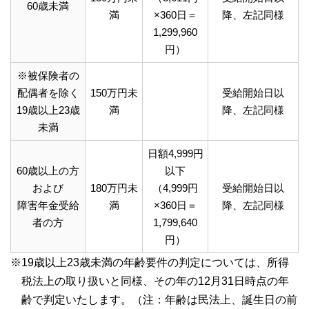
60歳未満
満
×360日＝
降、左記同様
1,299,960
円）
※被保険者の
配偶者を除く
150万円未
受給開始日以
19歳以上23歳
満
降、左記同様
未満
日額4,999円
60歳以上の方
以下
および
180万円未
（4,999円
受給開始日以
障害年金受給
満
×360日＝
降、左記同様
者の方
1,799,640
円）
※19歳以上23歳未満の年齢要件の判定については、所得
税法上の取り扱いと同様、その年の12月31日時点の年
齢で判定いたします。（注：年齢は民法上、誕生日の前