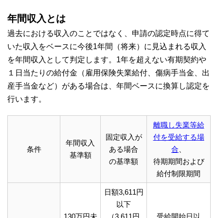
年間収入とは
過去における収入のことではなく、申請の認定時点に得て
いた収入をベースに今後1年間（将来）に見込まれる収入
を年間収入として判定します。1年を超えない有期契約や
１日当たりの給付金（雇用保険失業給付、傷病手当金、出
産手当金など）がある場合は、年間ベースに換算し認定を
行います。
離職し失業等給
固定収入が
付を受給する場
年間収入
条件
ある場合
合
、
基準額
の基準額
待期期間および
給付制限期間
日額3,611円
以下
130万円未
（3,611円
受給開始日以