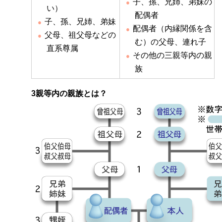
子、孫、兄姉、弟妹の
い）
配偶者
子、孫、兄姉、弟妹
配偶者（内縁関係を含
父母、祖父母などの
む）の父母、連れ子
直系尊属
その他の三親等内の親
族
3親等内の親族とは？