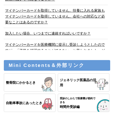
て
マイナンバーカードを取得していません。扶養に入れる家族も
2026年07月21日
INFO
マイナンバーカードを取得していません。会社への対応など必
＜任意継続被保険者の皆さまへ＞健康保険資格喪失証明書の交
要なことはあるのですか？
付について
加入したい場合、いつまでに連絡すればいいですか？
2026年07月17日
公告
マイナンバーカードを医療機関に提示し受診しようとしたので
公告 第830号
すが、「資格を確認することができない」と言われました。ど
ういうことでしょうか？
2026年07月17日
INFO
加入者の皆様へ「給付金支給決定通知書」表記内容の変更につ
Mini Contents＆外部リンク
加入の条件を満たしていましたが保険料が安かったので退職後
いて
「任意継続保険」に加入していました。 その後「特例退職保
険」に加入はできますか？
ジェネリック医薬品
の活
2026年07月16日
INFO
整骨院にかかるとき
用
8/19（水）12:30～ 15分間開催「ストレス解消（前編）」無料
オンラインセミナ（１ヶ月間アーカイブ視聴あり）
受診のしかたで医療費が節約で
きる
自動車事故に
あったとき
2026年07月15日
INFO
時間外受診編
７０歳以上の特例退職被保険者の皆様へ 負担割合判定