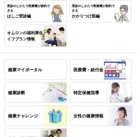
受診のしかたで医療費が節約で
受診のしかたで医療費が節約で
きる
きる
2026年06月18日
INFO
はしご受診編
かかりつけ医編
7/15（水）12:30～15分間開催「パフォーマンスを上げる朝食
習慣」無料オンラインセミナ（1ヶ月間アーカイブ視聴あり）
オムロンの福利厚生
・ラ
イフプラン情報
2026年04月02日
INFO
広報誌『Healthy オムロンニュース2026年度版vol.111』を発行
しました
2026年04月02日
INFO
健康マイポータル
医療費・給付金
春の家庭用常備薬の斡旋を開始しました
2026年04月01日
INFO
健康診断
特定保健指導
2025年度 インフルエンザ予防接種補助金申請の受付を終了し
ました
健康チャレンジ
女性の健康情報
2026年04月01日
INFO
特例退職保険加入者の皆様へ「医療費のお知らせ」郵送回数の
変更（削減）についてのお知らせ