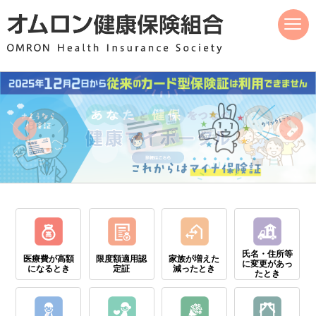
ページ内を移動するためのリンクです。
サイト内の主なカテゴリメニューへ移動します
このページの本文へ移動します
氏名・住所等
医療費が高額
限度額適用認
家族が増えた
に
変更があっ
に
なるとき
定証
減ったとき
たとき