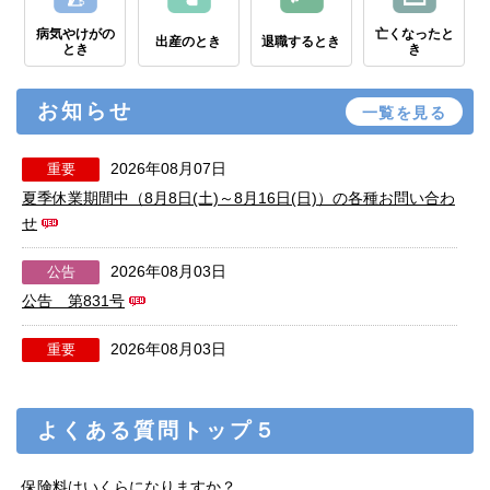
病気やけがの
亡くなったと
出産のとき
退職するとき
とき
き
お知らせ
一覧を見る
2026年08月07日
重要
夏季休業期間中（8月8日(土)～8月16日(日)）の各種お問い合わ
せ
2026年08月03日
公告
公告 第831号
2026年08月03日
重要
2026年度「健康保険被扶養者 資格確認調査」は8月18日(火)
から実施します
よくある質問トップ５
2026年07月29日
重要
「令和８年熊本地震」により被災された皆さまへの対応につい
保険料はいくらになりますか？