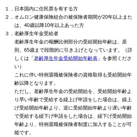
１．日本国内に住民票を有する方
２．オムロン健康保険組合の被保険者期間が20年以上また
は、40歳以降10年以上あった方
３．老齢厚生年金受給者
老齢厚生年金の報酬比例部分の受給開始年齢は、原
則、65歳まで段階的に引き上げとなっています。（詳
しくは「
老齢厚生年金受給開始年齢表
」を参照くださ
い）
これに伴い特例退職被保険者の資格取得も受給開始年
齢以降となります。
ただし、老齢厚生年金の受給開始を、受給開始年齢よ
り早い年齢で受給する繰上げ申請をした場合は、繰上
げ受給開始年齢より、逆に受給開始年齢より遅い年齢
で受給する繰下げ申請をした場合は、繰下げ受給開始
年齢より、特例退職被保険者制度に加入することが可
能です。