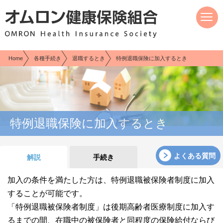
現在表示しているページの位置です。
ページ内を移動するためのリンクです。
サイト内の主なカテゴリメニューへ移動します
このページの本文へ移動します
Home
各種手続き
退職するとき
特例退職保険に加入するとき
特例退職保険に加入するとき
よくある質問
解説
手続き
加入の条件を満たした方は、特例退職被保険者制度に加入
することが可能です。
「特例退職被保険者制度」は後期高齢者医療制度に加入す
るまでの間、在職中の被保険者と同程度の保険給付ならび