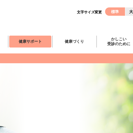
標準
大
文字サイズ変更
かしこい
健康サポート
健康づくり
受診のために