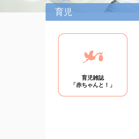
育児
育児雑誌
「赤ちゃんと！」