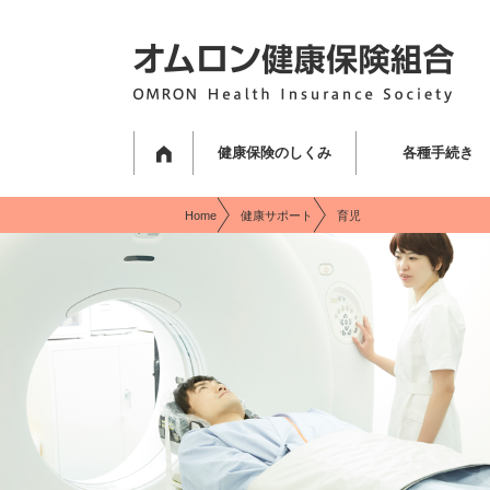
現在表示しているページの位置です。
ページ内を移動するためのリンクです。
サイト内の主なカテゴリメニューへ移動します
このページの本文へ移動します
健康保険のしくみ
各種手続き
Home
健康サポート
育児