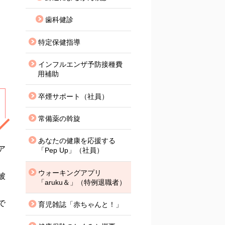
歯科健診
特定保健指導
インフルエンザ予防接種費
用補助
卒煙サポート（社員）
常備薬の斡旋
あなたの健康を応援する
ア
「Pep Up」（社員）
ウォーキングアプリ
被
「aruku＆」（特例退職者）
で
育児雑誌「赤ちゃんと！」