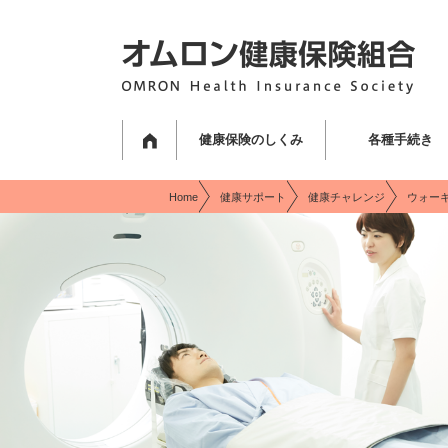
現在表示しているページの位置です。
ページ内を移動するためのリンクです。
サイト内の主なカテゴリメニューへ移動します
このページの本文へ移動します
健康保険のしくみ
各種手続き
Home
健康サポート
健康チャレンジ
ウォーキ