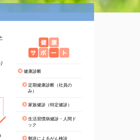
と
健康サポート
り
健康診断
定期健康診断（社員の
み）
家族健診（特定健診）
生活習慣病健診・人間ド
ック
め
郵送によるがん検診