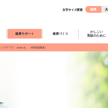
標準
大
文字サイズ変更
かしこい
健康サポート
健康づくり
受診のために
ングアプリ「aruku＆」（特例退職者）