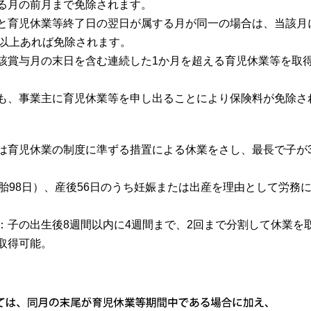
る月の前月まで免除されます。
と育児休業等終了日の翌日が属する月が同一の場合は、当該月
日以上あれば免除されます。
該賞与月の末日を含む連続した1か月を超える育児休業等を取
も、事業主に育児休業等を申し出ることにより保険料が免除さ
は育児休業の制度に準ずる措置による休業をさし、最長で子が
胎98日）、産後56日のうち妊娠または出産を理由として労務
：子の出生後8週間以内に4週間まで、2回まで分割して休業を
取得可能。