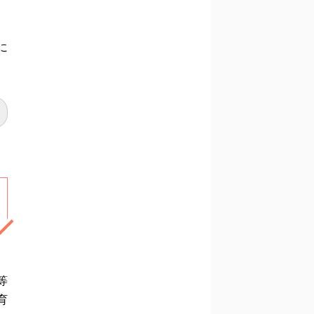
に
等
育