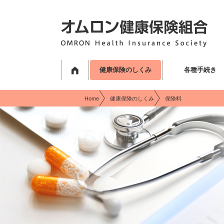
現在表示しているページの位置です。
ページ内を移動するためのリンクです。
サイト内の主なカテゴリメニューへ移動します
このページの本文へ移動します
健康保険のしくみ
各種手続き
Home
健康保険のしくみ
保険料