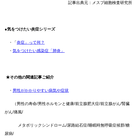
記事出典元：メスプ細胞検査研究所
●気をつけたい炎症シリーズ
・「
炎症」って何？
・
気をつけたい感染症「肺炎」
★その他の関連記事ご紹介
・
男性がかかりやすい病気や症状
（男性の寿命/男性ホルモンと健康/前立腺肥大症/前立腺がん/腎臓
がん/痛風/
メタボリックシンドローム/尿路結石症/睡眠時無呼吸症候群/糖
尿病/