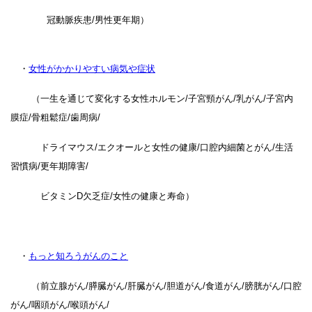
冠動脈疾患/男性更年期）
・
女性がかかりやすい病気や症状
（一生を通じて変化する女性ホルモン/子宮頸がん/乳がん/子宮内
膜症/骨粗鬆症/歯周病/
ドライマウス/エクオールと女性の健康/口腔内細菌とがん/生活
習慣病/更年期障害/
ビタミンD欠乏症/女性の健康と寿命）
・
もっと知ろうがんのこと
（前立腺がん/膵臓がん/肝臓がん/胆道がん/食道がん/膀胱がん/口腔
がん/咽頭がん/喉頭がん/