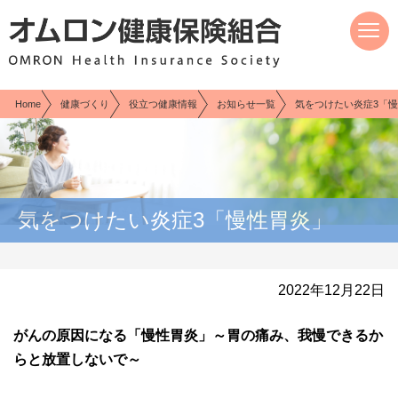
現在表示しているページの位置です。
ページ内を移動するためのリンクです。
サイト内の主なカテゴリメニューへ移動します
このページの本文へ移動します
Home
健康づくり
役立つ健康情報
お知らせ一覧
気をつけたい炎症3「
気をつけたい炎症3「慢性胃炎」
2022年12月22日
がんの原因になる「慢性胃炎」～胃の痛み、我慢できるか
らと放置しないで～