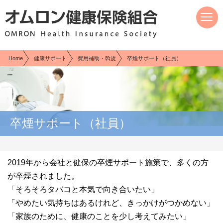
現在表示しているページの位置です。
ページ内を移動するためのリンクです。
サイト内の主なカテゴリメニューへ移動します
このページの本文へ移動します
Home
健康サポート
費用補助・斡旋
卒煙サポート（社員）
卒煙サポート（社員）
2019年から会社と健保の卒煙サポート施策で、多くの方
が卒煙されました。
「そろそろタバコと本気で向き合いたい」
「やめたい気持ちはあるけれど、きっかけがつかめない」
「家族のために、健康のことを少し考えてみたい」