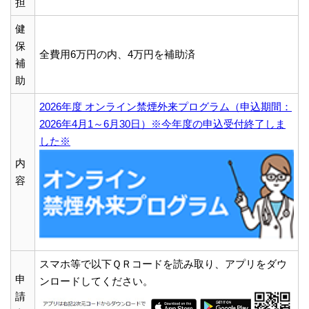
担
健
保
全費用6万円の内、4万円を補助済
補
助
2026年度 オンライン禁煙外来プログラム（申込期間：
2026年4月1～6月30日）※今年度の申込受付終了しま
した※
内
容
スマホ等で以下ＱＲコードを読み取り、アプリをダウ
申
ンロードしてください。
請