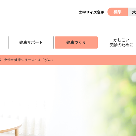
標準
大
文字サイズ変更
かしこい
健康サポート
健康づくり
受診のために
女性の健康シリーズ１４「がん」