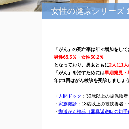
女性の健康シリーズ
「がん」の死亡率は年々増加をして
男性65.5％・⼥性50.2％
となっており、
男⼥ともに
2人に1
「がん」を治すためには
早期発⾒・
年に1回はがん検診を受診しましょ
・
人間ドック
：30歳以上の被保険
・
家族健診
：18歳以上の被扶養者
・
郵送がん検診（器具返送時の切手