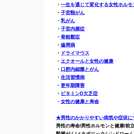
・
一生を通じて変化する女性ホルモ
・
子宮頸がん
・
乳がん
・
子宮内膜症
・
骨粗鬆症
・
歯周病
・
ドライマウス
・
エクオールと女性の健康
・
口腔内細菌とがん
・
生活習慣病
・
更年期障害
・
ビタミンD欠乏症
・
女性の健康と寿命
★男性のかかりやすい病気や症状に
男性の寿命/男性ホルモンと健康/前立
腎臓がん/メタボリックシンドローム