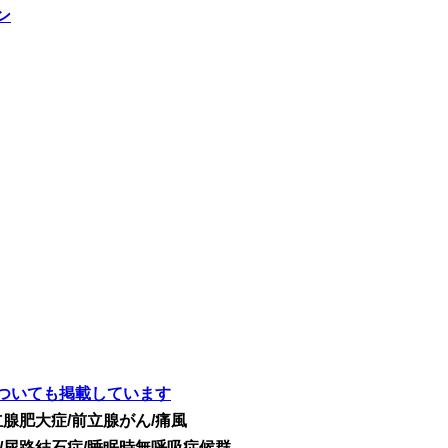
ン
ついても掲載しています
腺肥大症/前立腺がん/痛風
/尿路結石症/睡眠時無呼吸症候群