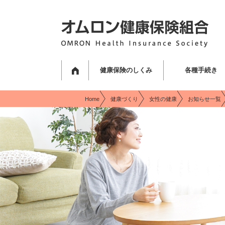
現在表示しているページの位置です。
ページ内を移動するためのリンクです。
サイト内の主なカテゴリメニューへ移動します
このページの本文へ移動します
健康保険のしくみ
各種手続き
Home
健康づくり
女性の健康
お知らせ一覧