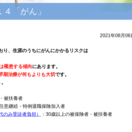
１４「がん」
2021年08月0
おり、⽣涯のうちにがんにかかるリスクは
人は罹患する傾向
にあります。
早期治療が何もよりも⼤切
で
す。
う。
者・被扶養者
・任意継続・特例退職保険加入者
代のみ受診者負担）
：30歳以上の被保険者・被扶養者