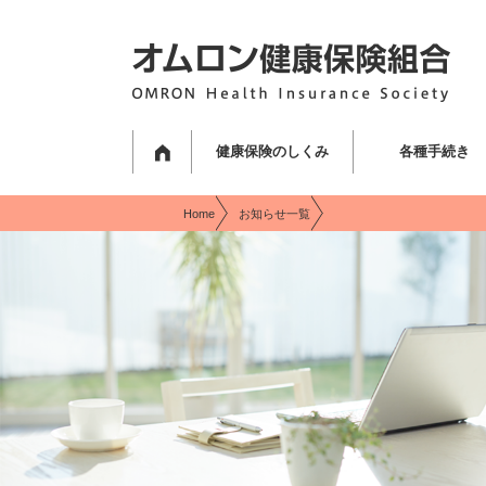
現在表示しているページの位置です。
ページ内を移動するためのリンクです。
サイト内の主なカテゴリメニューへ移動します
このページの本文へ移動します
健康保険のしくみ
各種手続き
Home
お知らせ一覧
該当の記事は存在いたしません