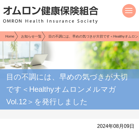
現在表示しているページの位置です。
ページ内を移動するためのリンクです。
サイト内の主なカテゴリメニューへ移動します
このページの本文へ移動します
Home
お知らせ一覧
目の不調には、早めの気づきが大切です＜Healthyオムロンメ
目の不調には、早めの気づきが大切
です＜Healthyオムロンメルマガ
Vol.12＞を発行しました
2024年08月09日