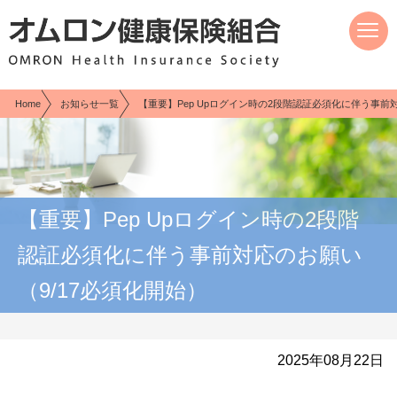
現在表示しているページの位置です。
ページ内を移動するためのリンクです。
サイト内の主なカテゴリメニューへ移動します
このページの本文へ移動します
Home
お知らせ一覧
【重要】Pep Upログイン時の2段階認証必須化に伴う事前
【重要】Pep Upログイン時の2段階
認証必須化に伴う事前対応のお願い
（9/17必須化開始）
2025年08月22日