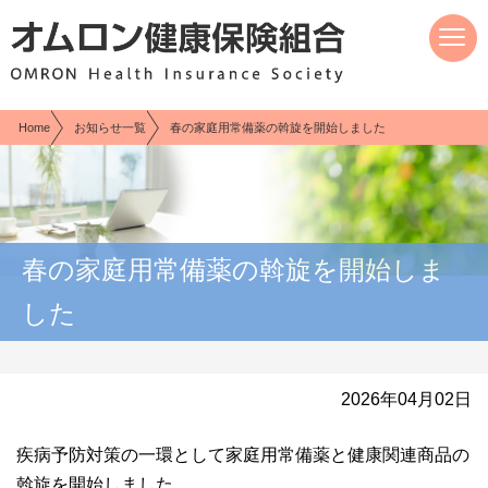
現在表示しているページの位置です。
ページ内を移動するためのリンクです。
サイト内の主なカテゴリメニューへ移動します
このページの本文へ移動します
Home
お知らせ一覧
春の家庭用常備薬の斡旋を開始しました
春の家庭用常備薬の斡旋を開始しま
した
2026年04月02日
疾病予防対策の一環として家庭用常備薬と健康関連商品の
斡旋を開始しました。