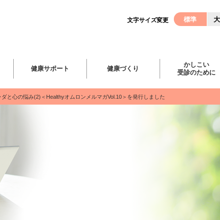
標準
大
文字サイズ変更
かしこい
健康サポート
健康づくり
受診のために
心の悩み(2)＜HealthyオムロンメルマガVol.10＞を発行しました