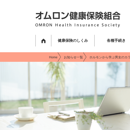
現在表示しているページの位置です。
ページ内を移動するためのリンクです。
サイト内の主なカテゴリメニューへ移動します
このページの本文へ移動します
健康保険のしくみ
各種手続き
Home
お知らせ一覧
ホルモンから学ぶ男女のカラダと