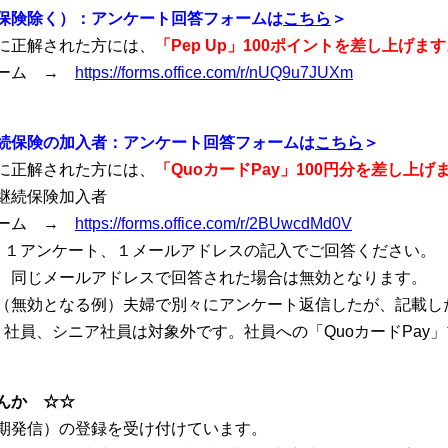
保険除く）：アンケート回答フォームは
こちら
＞
に正解された方には、
「Pep Up」100ポイントを差し上げま
ォーム →
https://forms.office.com/r/nUQ9u7JUXm
続保険の加入者：アンケート回答フォームは
こちら
＞
に正解された方には、
「QuoカードPay」100円分を差し上げ
継続保険加入者
ォーム →
https://forms.office.com/r/2BUwcdMd0V
１メールアドレスの記入でご回答ください。
で回答された場合は無効となります。
別々にアンケート返信したが、記載したメール
対象外です。社員への「QuoカードPay」プレ
んか ☆☆
期発信）の登録を受け付けています。