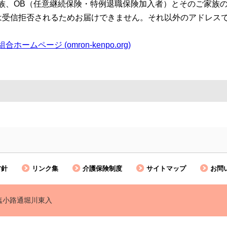
族、OB（任意継続保険・特例退職保険加入者）とそのご家族
」は受信拒否されるためお届けできません。それ以外のアドレス
ページ (omron-kenpo.org)
方針
リンク集
介護保険制度
サイトマップ
お問
区塩小路通堀川東入