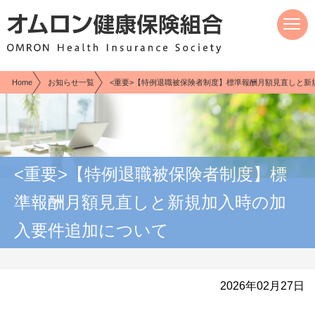
現在表示しているページの位置です。
ページ内を移動するためのリンクです。
サイト内の主なカテゴリメニューへ移動します
このページの本文へ移動します
Home
お知らせ一覧
<重要>【特例退職被保険者制度】標準報酬月額見直しと新
<重要>【特例退職被保険者制度】標
準報酬月額見直しと新規加入時の加
入要件追加について
2026年02月27日