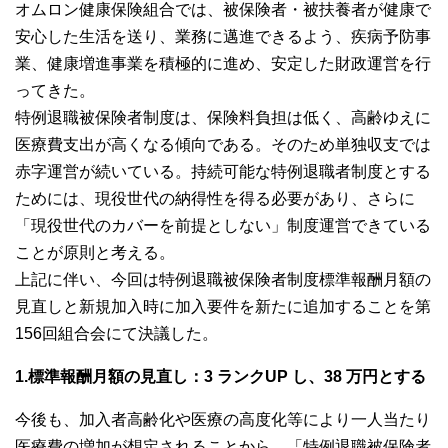
オムロン健康保険組合では、被保険者・被扶養者が健康で
安心した生活を送り、業務に邁進できるよう、疾病予防事
業、健康増進事業を積極的に進め、安定した財政運営を行
ってきた。
特例退職被保険者制度は、保険料負担は低く、高齢ゆえに
医療費支出が高くなる傾向である。そのため単独収支では
赤字運営が続いている。持続可能な特例退職者制度とする
ためには、現役世代の納得性を得る必要があり、さらに
「現役世代のカバーを前提としない」制度運営できている
ことが原則と考える。
上記に伴い、今回は特例退職被保険者制度標準報酬月額の
見直しと新規加入時に加入要件を新たに追加することを第
156回組合会にて決議した。
1.標準報酬月額の見直し：3 ランクUP し、38 万円とする
今後も、加入者高齢化や医療の高度化等により一人当たり
医療費の増加が想定されることから、「特例退職被保険者